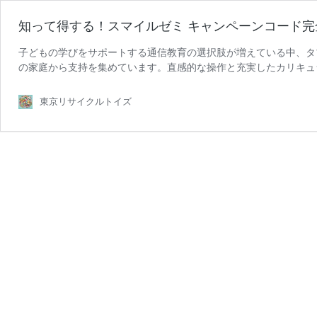
知って得する！スマイルゼミ キャンペーンコード完
子どもの学びをサポートする通信教育の選択肢が増えている中、タ
の家庭から支持を集めています。直感的な操作と充実したカリキュ
知
スマイルゼミですが、入会時に …
続きを読む
っ
東京リサイクルトイズ
て
得
す
る！
ス
マ
イ
ル
ゼ
ミ
キ
ャ
ン
ペ