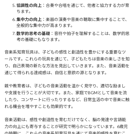
協調性の向上
：合奏や合唱を通じて、他者と協力する力が育
ちます。
集中力の向上
：楽器の演奏や音楽の聴取に集中することで、
全般的な集中力が高まります。
数学的思考の基礎
：音符や拍子を理解することは、数学的思
考の基礎にもなります。
音楽系知育玩具は、子どもの感性と創造性を豊かにする重要なツ
ールです。これらの玩具を通じて、子どもたちは音楽の楽しさを知
り、自己表現の新たな方法を見出していきます。また、音楽活動を
通じて得られる達成感は、自信と意欲の源となります。
親や教育者は、子どもの音楽活動を温かく見守り、適切な励まし
や支援を行うことが大切です。また、家庭でBGMとして音楽を流
したり、コンサートに行ったりするなど、日常生活の中で音楽に触
れる機会を増やすことも効果的です。
音楽活動は、感性や創造性を育むだけでなく、脳の発達や言語能
力の向上にも寄与することが研究で明らかになっています。6歳児
の時期に、これらの音楽系知育玩具を通じて音楽的感性を育むこ