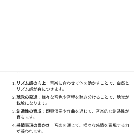
興味を持つように環境を整えましょう。
音楽を楽しむ姿勢
：技術の向上よりも、音楽を楽しむ気持ち
を大切にしましょう。
即興演奏の奨励
：決まった曲を演奏するだけでなく、自由な
即興演奏も楽しめるよう促しましょう。
家族での演奏
：家族で一緒に演奏することで、音楽の楽しさ
を共有し、協調性も育てられます。
様々なジャンルの音楽に触れる
：クラシック、ジャズ、民族
音楽など、多様な音楽に触れる機会を作りましょう。
音楽系知育玩具の効果：
リズム感の向上
：音楽に合わせて体を動かすことで、自然と
リズム感が身につきます。
聴覚の発達
：様々な音色や音程を聴き分けることで、聴覚が
鋭敏になります。
創造性の育成
：即興演奏や作曲を通じて、音楽的な創造性が
育ちます。
感情表現の豊かさ
：音楽を通じて、様々な感情を表現する力
が養われます。