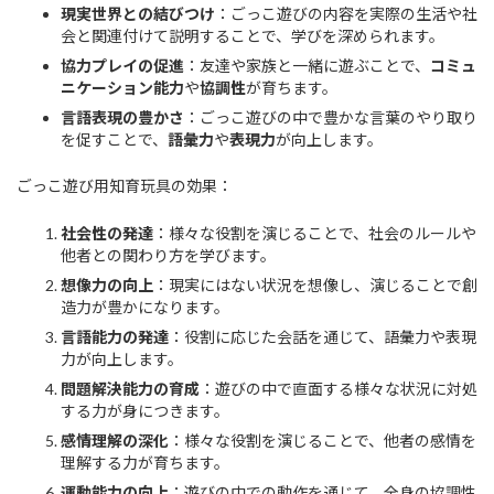
現実世界との結びつけ
：ごっこ遊びの内容を実際の生活や社
会と関連付けて説明することで、学びを深められます。
協力プレイの促進
：友達や家族と一緒に遊ぶことで、
コミュ
ニケーション能力
や
協調性
が育ちます。
言語表現の豊かさ
：ごっこ遊びの中で豊かな言葉のやり取り
を促すことで、
語彙力
や
表現力
が向上します。
ごっこ遊び用知育玩具の効果：
社会性の発達
：様々な役割を演じることで、社会のルールや
他者との関わり方を学びます。
想像力の向上
：現実にはない状況を想像し、演じることで創
造力が豊かになります。
言語能力の発達
：役割に応じた会話を通じて、語彙力や表現
力が向上します。
問題解決能力の育成
：遊びの中で直面する様々な状況に対処
する力が身につきます。
感情理解の深化
：様々な役割を演じることで、他者の感情を
理解する力が育ちます。
運動能力の向上
：遊びの中での動作を通じて、全身の協調性