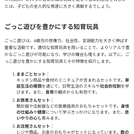
とは、子どもの全人的な発達に大きく貢献するでしょう。
ごっこ遊びを豊かにする知育玩具
ごっこ遊びは、6歳児の想像力、社会性、言語能力を大きく伸ばす
重要な活動です。適切な知育玩具を用いることで、よりリアルで豊
かなごっこ遊びが可能になり、学びの機会も増えます。以下に、ご
っこ遊びを豊かにする知育玩具とその特徴を紹介します。
ままごとセット
：
キッチン用品や食材のミニチュアが含まれるセットです。
家
庭生活の模倣
を通じて、日常生活のスキルや
社会的役割
を学
びます。また、
食育
の観点からも有効です。
お医者さんセット
：
聴診器や注射器などの医療器具のおもちゃセットです。
身体
の仕組み
や
健康
について学ぶきっかけになります。また、
思
いやりの心
も育みます。
お店屋さんセット
：
レジや商品、お金のおもちゃがセットになっています。
数の