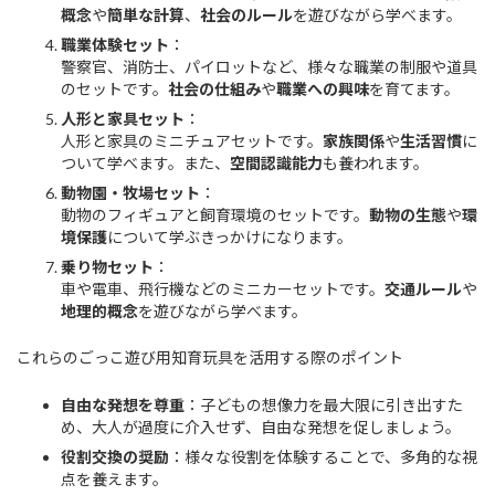
概念
や
簡単な計算
、
社会のルール
を遊びながら学べます。
職業体験セット
：
警察官、消防士、パイロットなど、様々な職業の制服や道具
のセットです。
社会の仕組み
や
職業への興味
を育てます。
人形と家具セット
：
人形と家具のミニチュアセットです。
家族関係
や
生活習慣
に
ついて学べます。また、
空間認識能力
も養われます。
動物園・牧場セット
：
動物のフィギュアと飼育環境のセットです。
動物の生態
や
環
境保護
について学ぶきっかけになります。
乗り物セット
：
車や電車、飛行機などのミニカーセットです。
交通ルール
や
地理的概念
を遊びながら学べます。
これらのごっこ遊び用知育玩具を活用する際のポイント
自由な発想を尊重
：子どもの想像力を最大限に引き出すた
め、大人が過度に介入せず、自由な発想を促しましょう。
役割交換の奨励
：様々な役割を体験することで、多角的な視
点を養えます。