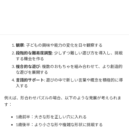
1歳児の発達は個人差が大きく、月齢によっても興味や能力が異な
ります。そのため、子どもの成長に合わせて遊び方を発展させて
いくことが重要です。
年齢に応じた遊び方の発展のコツ：
観察
: 子どもの興味や能力の変化を日々観察する
段階的な難易度調整
: 少しずつ難しい遊び方を導入し、挑戦
する機会を作る
複合的な遊び
: 複数のおもちゃを組み合わせて、より創造的
な遊びを展開する
言語的サポート
: 遊びの中で新しい言葉や概念を積極的に導
入する
例えば、形合わせパズルの場合、以下のような発展が考えられま
す：
1歳前半：大きな形を正しい穴に入れる
1歳後半：より小さな形や複雑な形状に挑戦する