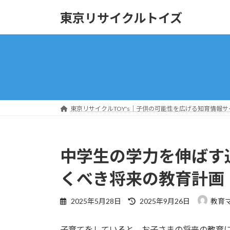
コ
ナ
東京リサイクルトイズ
ン
ビ
テ
ゲ
ン
ー
ツ
シ
へ
ョ
ス
ン
キ
に
ッ
移
東京リサイクルTOY's｜子供の可能性を広げる知育情報サ
プ
動
中学生の学力を伸ばす通
くべき将来の教育計画
最
2025年5月28日
2025年9月26日
教育
終
更
子育てをしていると、お子さまの将来の教育に
新