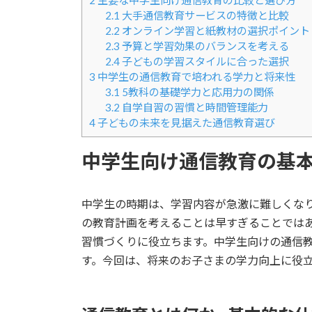
2
主要な中学生向け通信教育の比較と選び方
2.1
大手通信教育サービスの特徴と比較
2.2
オンライン学習と紙教材の選択ポイント
2.3
予算と学習効果のバランスを考える
2.4
子どもの学習スタイルに合った選択
3
中学生の通信教育で培われる学力と将来性
3.1
5教科の基礎学力と応用力の関係
3.2
自学自習の習慣と時間管理能力
4
子どもの未来を見据えた通信教育選び
中学生向け通信教育の基
中学生の時期は、学習内容が急激に難しくなり
の教育計画を考えることは早すぎることでは
習慣づくりに役立ちます。中学生向けの通信
す。今回は、将来のお子さまの学力向上に役