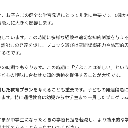
、お子さまの健全な学習発達にとって非常に重要です。0歳か
習能力に大きく影響します。
連しています。この時期に多様な経験や適切な知的刺激を与え
言語能力の発達を促し、ブロック遊びは空間認識能力や論理的
するのです。
り
の時期でもあります。この時期に「学ぶことは楽しい」とい
子どもの興味に合わせた知的活動を提供することが大切です。
貫した教育プラン
を考えることも重要です。子どもの発達段階
きます。特に通信教育は幼児から中学生まで一貫したプログラ
さまが中学生になったときの学習負担を軽減し、より効果的な
が大切であることを忘れないでください。