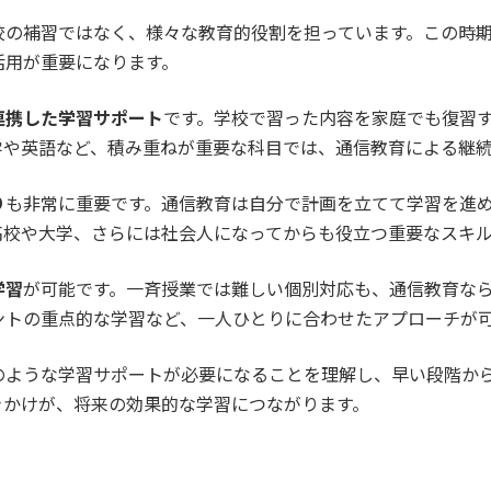
校の補習ではなく、様々な教育的役割を担っています。この時
活用が重要になります。
連携した学習サポート
です。学校で習った内容を家庭でも復習
学や英語など、積み重ねが重要な科目では、通信教育による継
り
も非常に重要です。通信教育は自分で計画を立てて学習を進
高校や大学、さらには社会人になってからも役立つ重要なスキ
学習
が可能です。一斉授業では難しい個別対応も、通信教育な
ントの重点的な学習など、一人ひとりに合わせたアプローチが
のような学習サポートが必要になることを理解し、早い段階か
きかけが、将来の効果的な学習につながります。