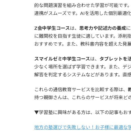
的な問題演習を組み合わせた学習が可能です
連携がスムーズです。AIを活用した個別最適
Z会中学生コース
は、
思考力や記述力の養成
に
に難関校を目指す生徒に適しています。添削
おすすめです。また、教科書内容を超えた発
スマイルゼミ中学生コース
は、
タブレットを
少なく場所を選ばず学習できます。また、デ
解答を判定するシステムなどがあります。直
これらの通信教育サービスを比較する際は、
持つ親御さんは、これらのサービスが将来ど
▼学習塾に興味がある方は、以下の記事もお
地方の塾選びで失敗しない！お子様に最適な