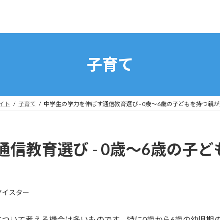
子育て
イト
子育て
中学生の学力を伸ばす通信教育選び - 0歳〜6歳の子どもを持つ親
信教育選び - 0歳〜6歳の子
マイスター
ついて考える機会は多いものです。特に0歳から6歳の幼児期