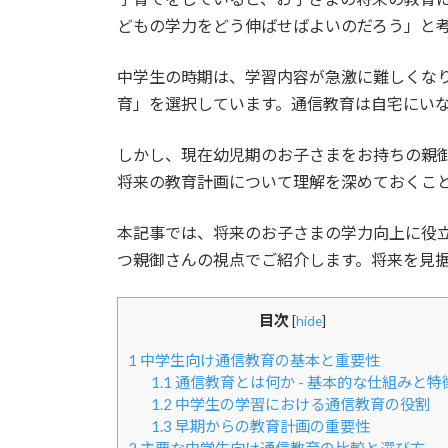
日
どもの学力をどう伸ばせばよいのだろう」と
時
:
中学生の時期は、学習内容が急激に難しくな
育」を選択しています。通信教育は自宅にい
しかし、現在幼児期のお子さまをお持ちの親
将来の教育計画について理解を深めておくこ
本記事では、将来のお子さまの学力向上に役
つ親御さんの視点でご紹介します。将来を見
目次
[
hide
]
1
中学生向け通信教育の基本と重要性
1.1
通信教育とは何か - 基本的な仕組みと特
1.2
中学生の学習における通信教育の役割
1.3
早期からの教育計画の重要性