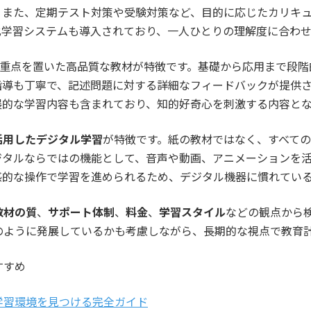
。また、定期テスト対策や受験対策など、目的に応じたカリキ
化学習システムも導入されており、一人ひとりの理解度に合わ
重点を置いた高品質な教材が特徴です。基礎から応用まで段階
指導も丁寧で、記述問題に対する詳細なフィードバックが提供
展的な学習内容も含まれており、知的好奇心を刺激する内容とな
活用したデジタル学習
が特徴です。紙の教材ではなく、すべて
ジタルならではの機能として、音声や動画、アニメーションを
感的な操作で学習を進められるため、デジタル機器に慣れてい
教材の質
、
サポート体制
、
料金
、
学習スタイル
などの観点から
のように発展しているかも考慮しながら、長期的な視点で教育
すすめ
学習環境を見つける完全ガイド