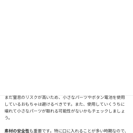
3ヶ月の赤ちゃんのおもちゃ選びで注意すべ
き安全基準
3ヶ月の赤ちゃんのおもちゃを選ぶ際は、安全性を最優先に考える
必要があります。以下のポイントに注意して選びましょう。
まず、
対象年齢を確認すること
が最も重要です。おもちゃのパッケ
ージには必ず対象年齢が記載されています。これは単なる目安で
はなく、安全基準に基づいた重要な情報です。「3ヶ月以上」や
「0歳から」と明記されているおもちゃを選びましょう。
次に、
小さなパーツがないこと
を確認します。3ヶ月の赤ちゃんは
まだ窒息のリスクが高いため、小さなパーツやボタン電池を使用
しているおもちゃは避けるべきです。また、使用していくうちに
壊れて小さなパーツが取れる可能性がないかもチェックしましょ
う。
素材の安全性
も重要です。特に口に入れることが多い時期なので、