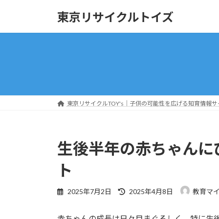
コ
ナ
東京リサイクルトイズ
ン
ビ
テ
ゲ
ン
ー
ツ
シ
へ
ョ
ス
ン
キ
に
ッ
移
東京リサイクルTOY's｜子供の可能性を広げる知育情報サ
プ
動
生後半年の赤ちゃんに
ト
最
2025年7月2日
2025年4月8日
教育マ
終
更
赤ちゃんの成長は日々目まぐるしく、特に生
新