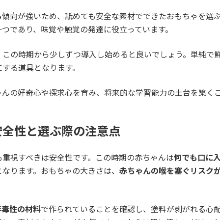
る
傾向が強いため、舐めても安全な素材でできたおもちゃを選
一つであり、味覚や触覚の発達に役立っています。
、この時期から少しずつ導入し始めると良いでしょう。単純で
にする道具となります。
ゃんの好奇心や探求心を育み、将来的な学習能力の土台を築く
安全性と選ぶ際の注意点
も重視すべきは安全性です。この時期の赤ちゃんは
何でも口に
となります。おもちゃの大きさは、
赤ちゃんの喉を塞ぐリスク
非毒性の材料
で作られていることを確認し、塗料が剥がれる心