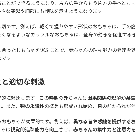
む
ことができるようになり、片方の手からもう片方の手へとお
小さな突起や細部にも興味を示すようになります。
大切です。例えば、軽くて握りやすい形状のおもちゃは、手の
たくなるようなカラフルなおもちゃは、全身の動きを促進する
に合ったおもちゃを選ぶことで、赤ちゃんの運動能力の発達を
のです。
達と適切な刺激
躍的に発達します。この時期の赤ちゃんは
因果関係の理解が芽
す。また、
物の永続性
の概念も形成され始め、目の前から物が
るおもちゃが効果的です。例えば、
異なる音や感触を提供する
ちゃは視覚的追跡能力を向上させ、
赤ちゃんの集中力と注意力