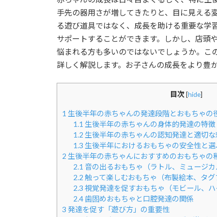
日
手先の器用さが増してきたりと、目に見える
時
る遊び道具ではなく、成長を助ける重要な学
:
サポートすることができます。しかし、店頭
悩まれる方も多いのではないでしょうか。こ
詳しく解説します。お子さんの成長をより豊
目次
[
hide
]
1
生後半年の赤ちゃんの発達段階とおもちゃの
1.1
生後半年の赤ちゃんの身体的発達の特徴
1.2
生後半年の赤ちゃんの認知発達と適切な
1.3
生後半年におけるおもちゃの安全性と選
2
生後半年の赤ちゃんにおすすめのおもちゃの
2.1
音の出るおもちゃ（ラトル、ミュージカ
2.2
触って楽しむおもちゃ（布製絵本、タグ
2.3
視覚発達を促すおもちゃ（モビール、ハ
2.4
歯固めおもちゃと口腔発達の関係
3
発達を促す「遊び方」の重要性