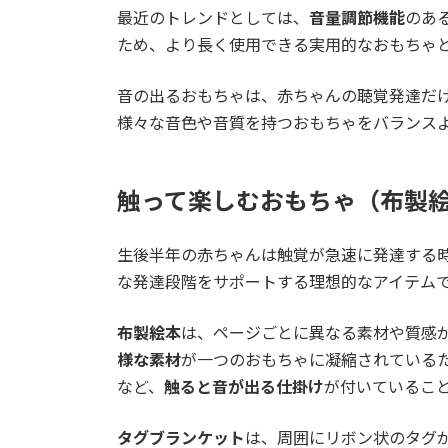
最近のトレンドとしては、
音量調節機能
のあ
ため、より長く使用できる実用的なおもちゃ
音の出るおもちゃは、赤ちゃんの聴覚発達だ
様々な音色や音質を持つおもちゃをバランス
触って楽しむおもちゃ（布製
生後半年の赤ちゃんは触覚が急速に発達する
な発達段階をサポートする理想的なアイテム
布製絵本
は、ページごとに異なる素材や質感
様な素材
が一つのおもちゃに凝縮されている
など、
触ると音が出る仕掛け
が付いているこ
タグブランケット
は、周囲にリボン状のタグ