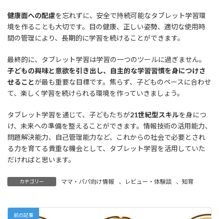
健康面への配慮
を忘れずに、安全で持続可能なタブレット学習環
境を作ることも大切です。目の健康、正しい姿勢、適切な使用時
間の管理により、長期的に学習を続けることができます。
最終的に、タブレット学習は学習の一つのツールに過ぎません。
子どもの興味と意欲を引き出し、自主的な学習習慣を身につけさ
せること
が最も重要な目標です。焦らず、子どものペースに合わせ
て、楽しく学習を続けられる環境を作っていきましょう。
タブレット学習を通じて、子どもたちが
21世紀型スキル
を身につ
け、未来への準備を整えることができます。情報技術の活用能力、
問題解決能力、自己管理能力など、これからの社会で必要とされ
る力を育てる貴重な機会として、タブレット学習を活用していた
だければと思います。
ママ・パパ向け情報
、
レビュー・体験談
、
知育
カテゴリー
前の記事