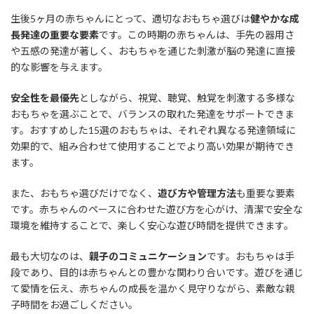
生後5ヶ月の赤ちゃんにとって、適切なおもちゃ選びは
健やかな成
長発達の重要な要素
です。この時期の赤ちゃんは、手先の器用さ
や五感の発達が著しく、おもちゃを通じた刺激が脳の発達に直接
的な影響を与えます。
安全性を最優先
としながら、視覚、聴覚、触覚を刺激する多様な
おもちゃを選ぶことで、バランスの取れた発達をサポートできま
す。おすすめした15選のおもちゃは、それぞれ異なる発達領域に
効果的で、組み合わせて使用することでより高い効果が期待でき
ます。
また、おもちゃ選びだけでなく、
遊び方や管理方法
も重要な要素
です。赤ちゃんのペースに合わせた遊び方を心がけ、清潔で安全な
環境を維持することで、楽しく安心な遊び時間を提供できます。
最も大切なのは、
親子のコミュニケーション
です。おもちゃは手
段であり、目的は赤ちゃんとの豊かな関わり合いです。遊びを通じ
て愛情を伝え、赤ちゃんの成長を温かく見守りながら、素敵な親
子時間をお過ごしください。