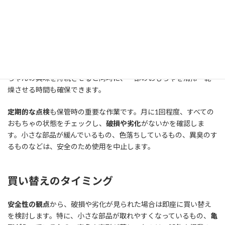
（プラスチック製、布製、木製など）や機能別（音が出るもの、
握るもの、見るものなど）に分けて保管することで、
清掃方法を
統一
でき、見つけやすさも向上します。
ローテーション保管
も効果的な方法です。すべてのおもちゃを一度
に出すのではなく、
週替わりでおもちゃを入れ替える
ことで、赤
ちゃんの興味を持続させると同時に、一部のおもちゃを清掃・乾
燥させる時間も確保できます。
定期的な点検
も保管時の重要な作業です。月に1回程度、すべての
おもちゃの状態をチェックし、
破損や劣化
がないかを確認しま
す。小さな部品が緩んでいるもの、色落ちしているもの、異臭のす
るものなどは、安全のため使用を中止します。
買い替えのタイミング
安全性の観点
から、破損や劣化が見られた場合は即座に買い替え
を検討します。特に、小さな部品が取れやすくなっているもの、
亀