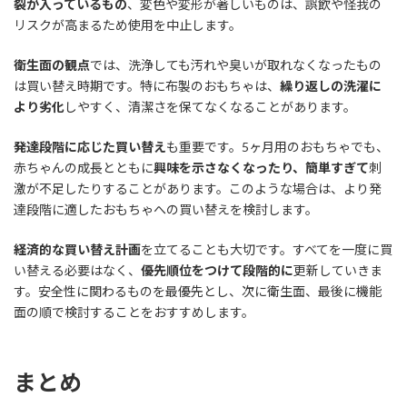
裂が入っているもの
、変色や変形が著しいものは、誤飲や怪我の
リスクが高まるため使用を中止します。
衛生面の観点
では、洗浄しても汚れや臭いが取れなくなったもの
は買い替え時期です。特に布製のおもちゃは、
繰り返しの洗濯に
より劣化
しやすく、清潔さを保てなくなることがあります。
発達段階に応じた買い替え
も重要です。5ヶ月用のおもちゃでも、
赤ちゃんの成長とともに
興味を示さなくなったり、簡単すぎて
刺
激が不足したりすることがあります。このような場合は、より発
達段階に適したおもちゃへの買い替えを検討します。
経済的な買い替え計画
を立てることも大切です。すべてを一度に買
い替える必要はなく、
優先順位をつけて段階的に
更新していきま
す。安全性に関わるものを最優先とし、次に衛生面、最後に機能
面の順で検討することをおすすめします。
まとめ