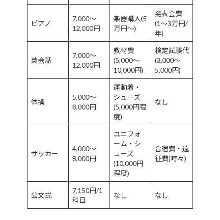
発表会費
7,000〜
楽器購入(5
ピアノ
(1〜3万円/
12,000円
万円〜)
年)
教材費
検定試験代
7,000〜
英会話
(5,000〜
(3,000〜
12,000円
10,000円)
5,000円)
運動着・
5,000〜
シューズ
体操
なし
8,000円
(5,000円程
度)
ユニフォ
ーム・シ
4,000〜
合宿費・遠
サッカー
ューズ
8,000円
征費(時々)
(10,000円
程度)
7,150円/1
公文式
なし
なし
科目