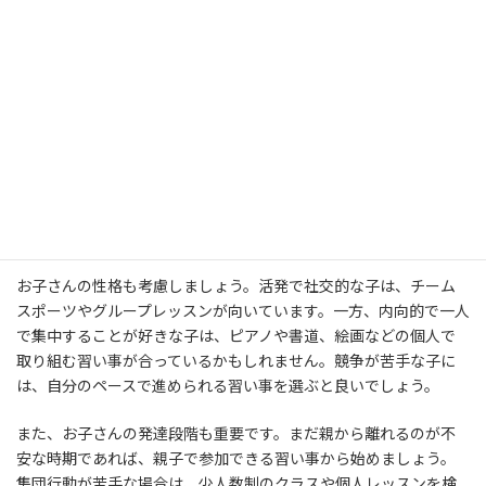
習い事を選ぶ際に最も大切なのは、
お子さん自身の興味や個性を
尊重すること
です。親御さんの期待や願望を押し付けてしまうと、
お子さんは習い事を楽しめず、かえって苦手意識を持ってしまう可
能性があります。
まずは、お子さんが普段どんなことに興味を示しているか、よく
観察してみましょう。音楽に合わせて体を動かすのが好きなら、
リトミックやダンス、バレエが向いているかもしれません。絵を
描くのが好きなら、絵画教室、体を動かすのが好きなら、スイミ
ングや体操、サッカーなどが良いでしょう。
お子さんの性格も考慮しましょう。活発で社交的な子は、チーム
スポーツやグループレッスンが向いています。一方、内向的で一人
で集中することが好きな子は、ピアノや書道、絵画などの個人で
取り組む習い事が合っているかもしれません。競争が苦手な子に
は、自分のペースで進められる習い事を選ぶと良いでしょう。
また、お子さんの発達段階も重要です。まだ親から離れるのが不
安な時期であれば、親子で参加できる習い事から始めましょう。
集団行動が苦手な場合は、少人数制のクラスや個人レッスンを検