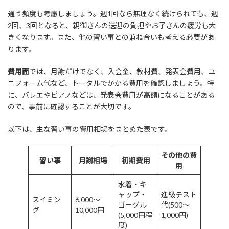
通う頻度も考慮しましょう。週1回なら無理なく続けられても、週
2回、3回となると、親御さんの送迎の負担やお子さんの疲労も大
きくなります。また、他の習い事との兼ね合いも考える必要があ
ります。
費用面
では、月謝だけでなく、入会金、教材費、発表会費用、ユ
ニフォーム代など、トータルでかかる費用を確認しましょう。特
に、バレエやピアノなどは、発表会費用が高額になることがある
ので、事前に確認することが大切です。
以下は、主な習い事の費用相場をまとめた表です。
その他の費
習い事
月謝相場
初期費用
用
水着・キ
ャップ・
進級テスト
スイミン
6,000〜
ゴーグル
代(500〜
グ
10,000円
(5,000円程
1,000円)
度)