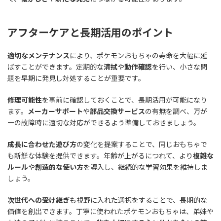
アフターケアと長期活用のポイント
適切なメンテナンス
により、ポケモンおもちゃの寿命を大幅に延
ばすことができます。定期的な
清拭
や
動作確認
を行い、小さな問
題を早期に発見し対処することが重要です。
修理可能性
を事前に確認しておくことで、長期活用が可能になり
ます。
メーカーサポート
や
部品交換サービス
の有無を調べ、万が
一の故障時に適切な対応ができるよう準備しておきましょう。
成長に合わせた遊び方
の変化を提案することで、同じおもちゃで
も新鮮な体験を提供できます。年齢が上がるにつれて、より
複雑な
ルール
や
創造的な使い方
を導入し、継続的な学習効果を維持しま
しょう。
次世代への受け継ぎ
も視野に入れた選択をすることで、長期的な
価値を創出できます。丁寧に使われたポケモンおもちゃは、弟妹や