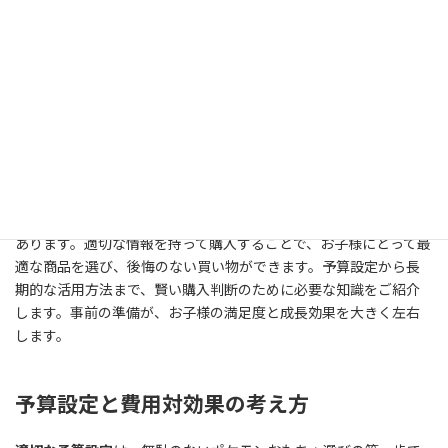
役割
を担うことで、
思いやりの心
と
説明能力
が育まれます。下の子
は
憧れの気持ち
を持って学び、上の子は
責任感
を身につけるとい
う相互作用が生まれます。
ポケモンおもちゃ購入前に知ってお
きたい注意点
ポケモンおもちゃを購入する前に知っておくべき重要な注意点が
あります。適切な情報を持って購入することで、お子様にとって最
適な商品を選び、後悔のない買い物ができます。予算設定から長
期的な活用方法まで、賢い購入判断のために必要な知識をご紹介
します。事前の準備が、お子様の満足度と成長効果を大きく左右
します。
予算設定と費用対効果の考え方