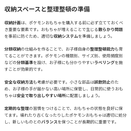
収納スペースと整理整頓の準備
収納計画
は、ポケモンおもちゃを購入する前に必ず立てておくべ
き重要な要素です。おもちゃが増えることで生じる
散らかり問題
を事前に防ぐため、適切な
収納システム
を準備しましょう。
分類収納
の仕組みを作ることで、お子様自身の
整理整頓能力
も育
てることができます。ポケモンの種類別、サイズ別、使用頻度別
などの
分類基準
を設け、お子様にも分かりやすい
ラベリング
を施
すことが効果的です。
安全な収納方法
も考慮が必要です。小さな部品は
誤飲防止
のた
め、お子様の手が届かない高い場所に保管し、日常的に使うおも
ちゃは
安全で取り出しやすい場所
に配置しましょう。
定期的な整理
の習慣をつけることで、おもちゃの状態を良好に保
てます。壊れたり古くなったりしたポケモンおもちゃは適切に処分
し、新しいものとの
バランス
を保つことが長期的に重要です。