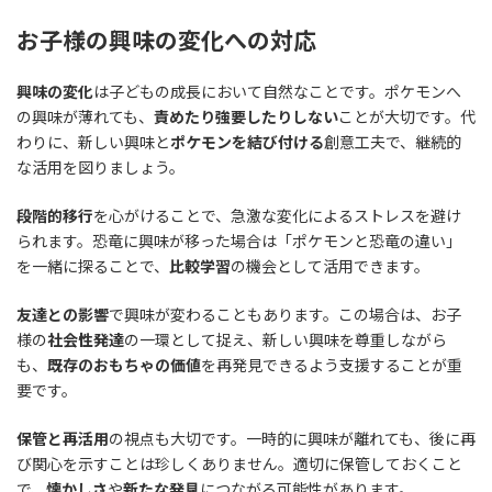
お子様の興味の変化への対応
興味の変化
は子どもの成長において自然なことです。ポケモンへ
の興味が薄れても、
責めたり強要したりしない
ことが大切です。代
わりに、新しい興味と
ポケモンを結び付ける
創意工夫で、継続的
な活用を図りましょう。
段階的移行
を心がけることで、急激な変化によるストレスを避け
られます。恐竜に興味が移った場合は「ポケモンと恐竜の違い」
を一緒に探ることで、
比較学習
の機会として活用できます。
友達との影響
で興味が変わることもあります。この場合は、お子
様の
社会性発達
の一環として捉え、新しい興味を尊重しながら
も、
既存のおもちゃの価値
を再発見できるよう支援することが重
要です。
保管と再活用
の視点も大切です。一時的に興味が離れても、後に再
び関心を示すことは珍しくありません。適切に保管しておくこと
で、
懐かしさ
や
新たな発見
につながる可能性があります。