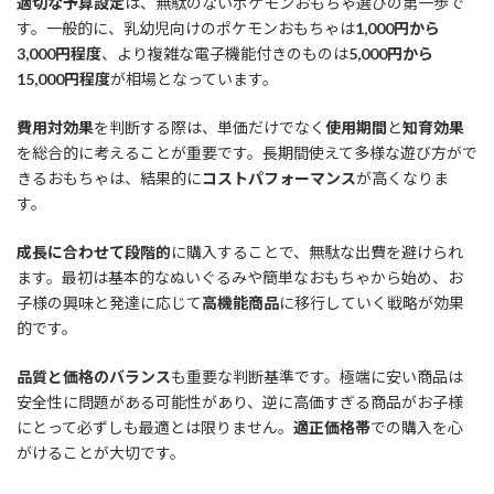
適切な予算設定
は、無駄のないポケモンおもちゃ選びの第一歩で
す。一般的に、乳幼児向けのポケモンおもちゃは
1,000円から
3,000円程度
、より複雑な電子機能付きのものは
5,000円から
15,000円程度
が相場となっています。
費用対効果
を判断する際は、単価だけでなく
使用期間
と
知育効果
を総合的に考えることが重要です。長期間使えて多様な遊び方がで
きるおもちゃは、結果的に
コストパフォーマンス
が高くなりま
す。
成長に合わせて段階的
に購入することで、無駄な出費を避けられ
ます。最初は基本的なぬいぐるみや簡単なおもちゃから始め、お
子様の興味と発達に応じて
高機能商品
に移行していく戦略が効果
的です。
品質と価格のバランス
も重要な判断基準です。極端に安い商品は
安全性に問題がある可能性があり、逆に高価すぎる商品がお子様
にとって必ずしも最適とは限りません。
適正価格帯
での購入を心
がけることが大切です。