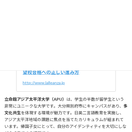
東京大学
は、推薦入試の中で帰国子女を評価しています。特に教
養学部では、リベラルアーツ教育を通じて幅広い知識を身につけ
られます。また、
PEAK
（Programs in English at Komaba）という
英語のみで学位が取得できるプログラムもあり、帰国子女の強み
を活かせます。東大の国際化は近年加速しており、グローバルな環
境で学べる機会が増えています。
なぜ東大はすごいのか？高校生のための
東京大学完全ガイド – 合格コンパス – 志
望校合格への正しい進み方
http://www.lalleanza.jp
立命館アジア太平洋大学（APU）
は、学生の半数が留学生という
非常にユニークな大学です。大分県別府市にキャンパスがあり、
多
文化共生
を体現する環境が魅力です。日英二言語教育を実施し、
アジア太平洋地域の課題に焦点を当てたカリキュラムが組まれて
います。帰国子女にとって、自分のアイデンティティを大切にしな