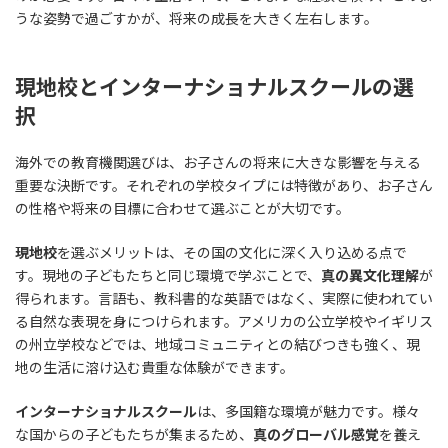
うな姿勢で過ごすかが、将来の成長を大きく左右します。
現地校とインターナショナルスクールの選
択
海外での教育機関選びは、お子さんの将来に大きな影響を与える
重要な決断です。それぞれの学校タイプには特徴があり、お子さん
の性格や将来の目標に合わせて選ぶことが大切です。
現地校
を選ぶメリットは、その国の文化に深く入り込める点で
す。現地の子どもたちと同じ環境で学ぶことで、
真の異文化理解
が
得られます。言語も、教科書的な英語ではなく、実際に使われてい
る自然な表現を身につけられます。アメリカの公立学校やイギリス
の州立学校などでは、地域コミュニティとの結びつきも強く、現
地の生活に溶け込む貴重な体験ができます。
インターナショナルスクール
は、多国籍な環境が魅力です。様々
な国からの子どもたちが集まるため、
真のグローバル感覚
を養え