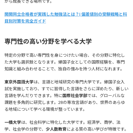
がら成長できる場所です。
関関同立合格者が実践した勉強法とは？| 偏差値別の受験戦略と科
目別対策を完全ガイド
専門性の高い分野を学べる大学
特定の分野で高い専門性を身につけたい場合、その分野に特化し
た大学も選択肢となります。帰国子女としての国際経験を、専門
知識と組み合わせることで、独自の強みを持つ人材になれます。
東京外国語大学
は、言語と地域研究の専門大学です。帰国子女入
試を実施しており、すでに習得した言語をさらに深めたり、新しい
言語を学んだりできます。特に
国際社会学部
では、グローバルな
課題を多角的に研究します。28の専攻言語があり、世界のあらゆ
る地域について学べる環境が整っています。
一橋大学
は、社会科学に特化した大学です。経済学、商学、法
学、社会学の分野で、
少人数教育
による質の高い学びが特徴です。