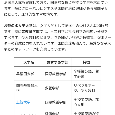
帰国生入試も実施しており、国際的な視点を持つ学生を求めてい
ます。特にグローバルビジネスや国際経済に興味がある帰国子女
にとって、理想的な学習環境です。
お茶の水女子大学
は、女子大学として帰国生の受け入れに積極的
です。特に
文教育学部
では、人文科学と社会科学の幅広い分野を
学べます。少人数制のゼミや、きめ細かい指導が特徴で、女性リー
ダーの育成に力を入れています。国際交流も盛んで、海外の女子大
学とのネットワークも充実しています。
大学名
おすすめ学部
特徴
全授業英語、留
早稲田大学
国際教養学部
学必須
国際基督教大
リベラルアー
教養学部
学
ツ、少人数制
全授業英語、都
上智大学
国際教養学部
心立地
全授業英語の特
経済学部