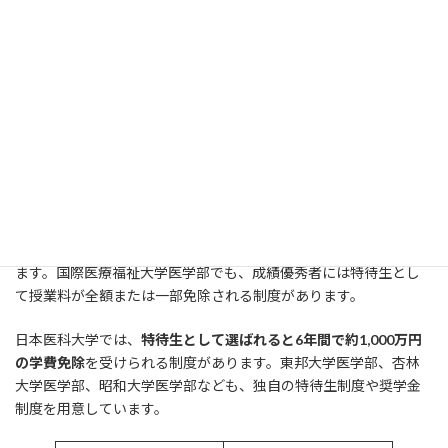
特待生制度のある私立医学部
私立医学部の中には、
特待生制度
を設けている大学があり、入試
成績が優秀な学生に対して学費を大幅に減免する制度がありま
す。場合によっては、国公立大学並みの学費で私立医学部に通える
こともあります。
順天堂大学医学部では、一般選抜A方式の成績上位者に対して、初
年度の学費を国公立大学と同額程度に減免する特待生制度があり
ます。国際医療福祉大学医学部でも、成績優秀者には特待生とし
て授業料が全額または一部免除される制度があります。
日本医科大学では、
特待生として選ばれると6年間で約1,000万円
の学費免除
を受けられる制度があります。東邦大学医学部、杏林
大学医学部、昭和大学医学部なども、独自の特待生制度や奨学金
制度を用意しています。