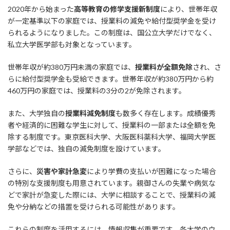
2020年から始まった
高等教育の修学支援新制度
により、世帯年収
が一定基準以下の家庭では、授業料の減免や給付型奨学金を受け
られるようになりました。この制度は、国公立大学だけでなく、
私立大学医学部も対象となっています。
世帯年収が約380万円未満の家庭では、
授業料が全額免除
され、さ
らに給付型奨学金も受給できます。世帯年収が約380万円から約
460万円の家庭では、授業料の3分の2が免除されます。
また、大学独自の
授業料減免制度
も数多く存在します。成績優秀
者や経済的に困難な学生に対して、授業料の一部または全額を免
除する制度です。東京医科大学、大阪医科薬科大学、福岡大学医
学部などでは、独自の減免制度を設けています。
さらに、
災害や家計急変
により学費の支払いが困難になった場合
の特別な支援制度も用意されています。親御さんの失業や病気な
どで家計が急変した際には、大学に相談することで、授業料の減
免や分納などの措置を受けられる可能性があります。
これらの制度を活用するには、情報収集が重要です。各大学のウ