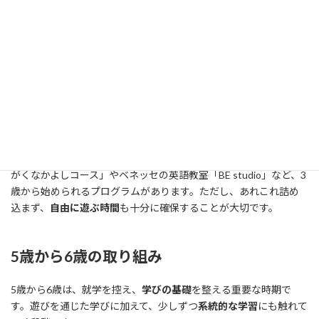
心
が育っている証拠です。できるだけ丁寧に答えたり、「どうして
だと思う？」と逆に問いかけたりすることで、考える力が伸びま
す。幼児向けの科学絵本や図鑑を一緒に見ることもおすすめです。
小学館の「NEO」シリーズや学研の「はっけん大図鑑」は、幼児
でも楽しめる工夫がされています。
習い事
を始めるのもこの時期が多いです。水泳、体操、ピアノ、英
語など、選択肢は様々です。大切なのは、子どもの興味や性格に合
ったものを選ぶことです。体験レッスンを利用して、子どもの反応
を見ながら決めるとよいです。例えば、ヤマハ音楽教室の「おん
がくなかよしコース」やベネッセの英語教室「BE studio」など、3
歳から始められるプログラムがあります。ただし、あれこれ詰め
込まず、
自由に遊ぶ時間
も十分に確保することが大切です。
5歳から6歳の取り組み
5歳から6歳は、就学を控え、
学びの基礎
を整える重要な時期で
す。遊びを通じた学びに加えて、少しずつ
系統的な学習
にも触れて