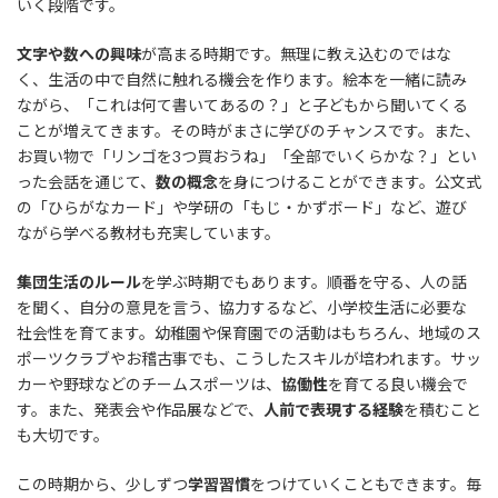
いく段階です。
文字や数への興味
が高まる時期です。無理に教え込むのではな
く、生活の中で自然に触れる機会を作ります。絵本を一緒に読み
ながら、「これは何て書いてあるの？」と子どもから聞いてくる
ことが増えてきます。その時がまさに学びのチャンスです。また、
お買い物で「リンゴを3つ買おうね」「全部でいくらかな？」とい
った会話を通じて、
数の概念
を身につけることができます。公文式
の「ひらがなカード」や学研の「もじ・かずボード」など、遊び
ながら学べる教材も充実しています。
集団生活のルール
を学ぶ時期でもあります。順番を守る、人の話
を聞く、自分の意見を言う、協力するなど、小学校生活に必要な
社会性を育てます。幼稚園や保育園での活動はもちろん、地域のス
ポーツクラブやお稽古事でも、こうしたスキルが培われます。サッ
カーや野球などのチームスポーツは、
協働性
を育てる良い機会で
す。また、発表会や作品展などで、
人前で表現する経験
を積むこと
も大切です。
この時期から、少しずつ
学習習慣
をつけていくこともできます。毎