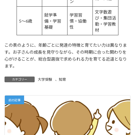
ン
文字数遊
就学準
学習習
び・集団活
5〜6歳
備・学習
慣・協働
動・学習教
基礎
性
材
この表のように、年齢ごとに発達の特徴と育てたい力は異なりま
す。お子さんの成長を見守りながら、その時期に合った関わりを
心がけることが、総合型選抜で求められる力を育てる近道となり
ます。
大学受験
、
知育
カテゴリー
前の記事