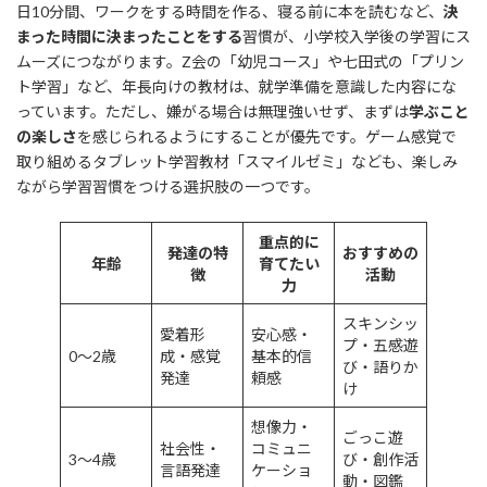
日10分間、ワークをする時間を作る、寝る前に本を読むなど、
決
まった時間に決まったことをする
習慣が、小学校入学後の学習にス
ムーズにつながります。Z会の「幼児コース」や七田式の「プリン
ト学習」など、年長向けの教材は、就学準備を意識した内容にな
っています。ただし、嫌がる場合は無理強いせず、まずは
学ぶこと
の楽しさ
を感じられるようにすることが優先です。ゲーム感覚で
取り組めるタブレット学習教材「スマイルゼミ」なども、楽しみ
ながら学習習慣をつける選択肢の一つです。
重点的に
発達の特
おすすめの
年齢
育てたい
徴
活動
力
スキンシッ
愛着形
安心感・
プ・五感遊
0〜2歳
成・感覚
基本的信
び・語りか
発達
頼感
け
想像力・
ごっこ遊
社会性・
コミュニ
3〜4歳
び・創作活
言語発達
ケーショ
動・図鑑